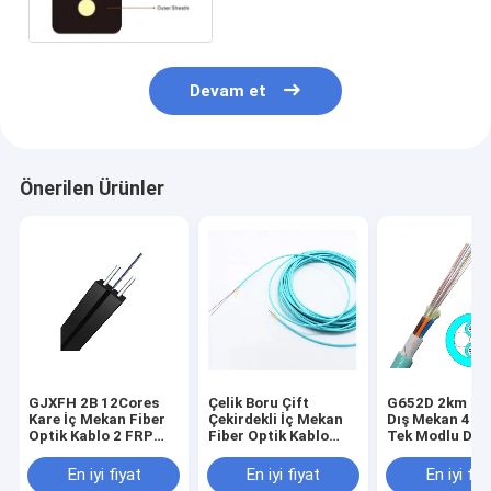
Devam et
Önerilen Ürünler
GJXFH 2B 12Cores
Çelik Boru Çift
G652D 2km İç
Kare İç Mekan Fiber
Çekirdekli İç Mekan
Dış Mekan 4 6 T
Optik Kablo 2 FRP
Fiber Optik Kablo
Tek Modlu Dış
Mukavemet Üyesi
Dubleks Zırhlı
Fiber Optik Ka
GJPFJH Modu
En iyi fiyat
En iyi fiyat
En iyi fiy