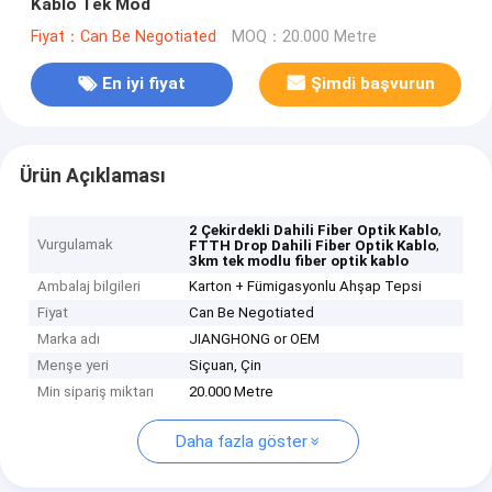
Kablo Tek Mod
Fiyat：Can Be Negotiated
MOQ：20.000 Metre
En iyi fiyat
Şimdi başvurun
Ürün Açıklaması
,
2 Çekirdekli Dahili Fiber Optik Kablo
Vurgulamak
,
FTTH Drop Dahili Fiber Optik Kablo
3km tek modlu fiber optik kablo
Ambalaj bilgileri
Karton + Fümigasyonlu Ahşap Tepsi
Fiyat
Can Be Negotiated
Marka adı
JIANGHONG or OEM
Menşe yeri
Siçuan, Çin
Min sipariş miktarı
20.000 Metre
Daha fazla göster