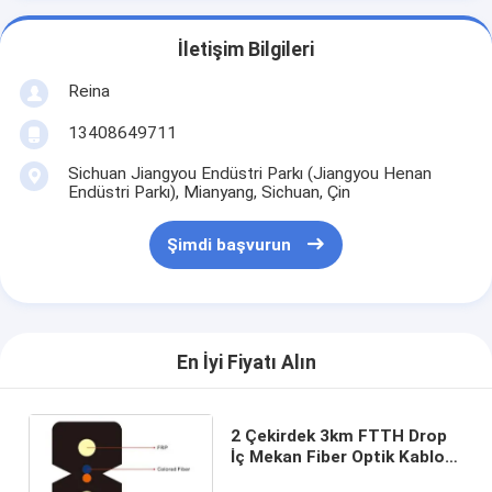
İletişim Bilgileri
Reina
13408649711
Sichuan Jiangyou Endüstri Parkı (Jiangyou Henan
Endüstri Parkı), Mianyang, Sichuan, Çin
Şimdi başvurun
En İyi Fiyatı Alın
2 Çekirdek 3km FTTH Drop
İç Mekan Fiber Optik Kablo
Tek Mod