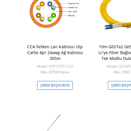
 Dış Mekan
CCA İletken Lan Kablosu Utp
10m G657a2 G65
Kablo FRP
Cat5e 4pr 24awg Ağ Kablosu
Lc'ye Fiber Bağl
yesi Anti
305m
Tek Modlu Dub
 Kablo
Jumpe
FXTY-4
Model: UTP CAT5 CCA
Model: SC/UP
0 Metre
Min: 30500 Metre
Min: 2000 
ŞVURUN
ŞIMDI BAŞVURUN
ŞIMDI BAŞ