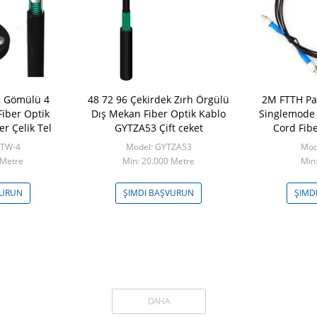
 Gömülü 4
48 72 96 Çekirdek Zırh Örgülü
2M FTTH Pa
Fiber Optik
Dış Mekan Fiber Optik Kablo
Singlemode 6
r Çelik Tel
GYTZA53 Çift ceket
Cord Fib
K
XTW-4
Model: GYTZA53
Mod
 Metre
Min: 20.000 Metre
Min
VURUN
ŞIMDI BAŞVURUN
ŞIMD
DAHA