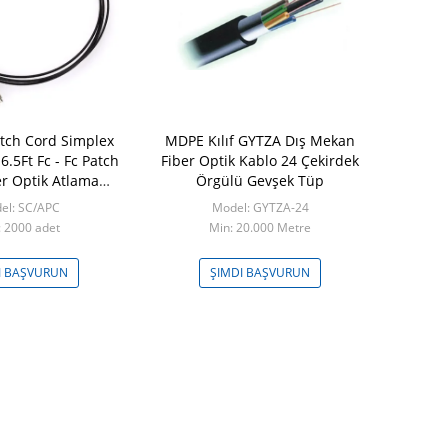
tch Cord Simplex
MDPE Kılıf GYTZA Dış Mekan
Zırhlı Çeli
.5Ft Fc - Fc Patch
Fiber Optik Kablo 24 Çekirdek
Gömülü Ço
er Optik Atlama
Örgülü Gevşek Tüp
Optik Dış 
ablosu
Çekir
el: SC/APC
Model: GYTZA-24
Model
: 2000 adet
Min: 20.000 Metre
Min: 2
I BAŞVURUN
ŞIMDI BAŞVURUN
ŞIMDI