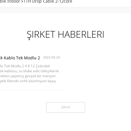
able Indoor FTTH Drop Cable 2-12core
ŞIRKET HABERLERI
ik Kablo Tek Modlu 2
2022-03-24
lo Tek Modlu 2 4 8 12 Çekirdek
 kablosu, su bloke edici bileşiklerle
tikten yapılmış gevşek bir manşon
optik fiberdir.zırhlı alüminyum kayış
DAHA