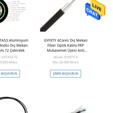
TA53 Alüminyum
GYFXTY 4Cores Dış Mekan
CCA İletken
 Modlu Dış Mekan
Fiber Optik Kablo FRP
Cat5e 4pr 2
blo 72 Çekirdek
Mukavemet Üyesi Anti
Kemirgen Kablo
: GYTA53-72
Model: GYFXTY-4
Model: 
20.000 Metre
Min: 20.000 Metre
Min: 
I BAŞVURUN
ŞIMDI BAŞVURUN
ŞIMDI