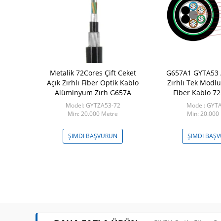
P İç Mekan
Metalik 72Cores Çift Ceket
G657A1 GYTA53
 Kablosu 2
Açık Zırhlı Fiber Optik Kablo
Zırhlı Tek Modl
ekirdekli 8
Alüminyum Zırh G657A
Fiber Kablo 72
 Optik Kablo
XFY-4
Model: GYTZA53-72
Model: GYT
0 Metre
Min: 20.000 Metre
Min: 20.000
ŞVURUN
ŞIMDI BAŞVURUN
ŞIMDI BAŞ