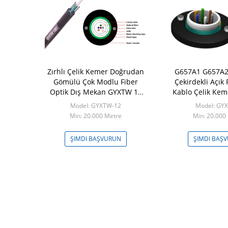
ZA Dış Mekan
Zırhlı Çelik Kemer Doğrudan
G657A1 G657A2
o 24 Çekirdek
Gömülü Çok Modlu Fiber
Çekirdekli Açık 
şek Tüp
Optik Dış Mekan GYXTW 12
Kablo Çelik Keme
Çekirdek G652D
TZA-24
Model: GYXTW-12
Model: GY
0 Metre
Min: 20.000 Metre
Min: 20.000
ŞVURUN
ŞIMDI BAŞVURUN
ŞIMDI BAŞ