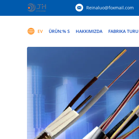
Reinaluo@foxmail.com
EV
ÜRÜN:% S
HAKKIMIZDA
FABRIKA TURU