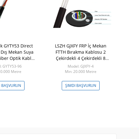
ek GYTY53 Direct
LSZH GJXFY FRP İç Mekan
Metalik 72
ı Dış Mekan Suya
FTTH Bırakma Kablosu 2
Açık Zırhlı 
Fiber Optik Kablo
Çekirdekli 4 Çekirdekli 8
Alüminyu
Çift PE
Çekirdekli Fiber Optik Kablo
: GYTY53-96
Model: GJXFY-4
Model:
20.000 Metre
Min: 20.000 Metre
Min: 2
I BAŞVURUN
ŞIMDI BAŞVURUN
ŞIMDI