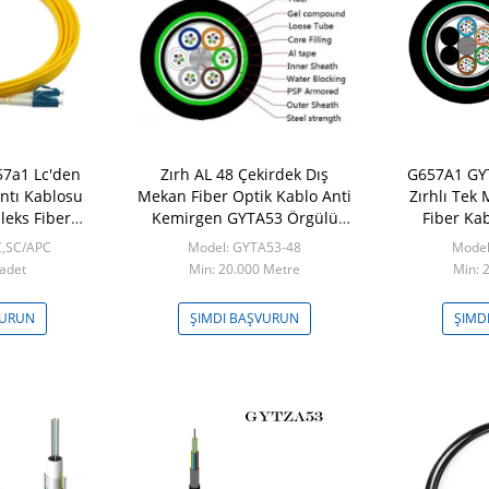
7a1 Lc'den
Zırh AL 48 Çekirdek Dış
G657A1 GY
antı Kablosu
Mekan Fiber Optik Kablo Anti
Zırhlı Tek
leks Fiber
Kemirgen GYTA53 Örgülü
Fiber Ka
r
Kablo
C,SC/APC
Model: GYTA53-48
Model
adet
Min: 20.000 Metre
Min: 
VURUN
ŞIMDI BAŞVURUN
ŞIMD