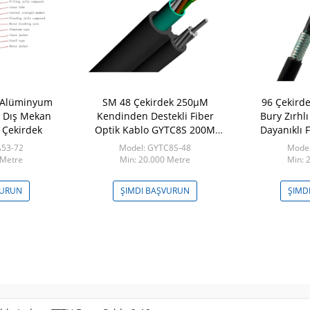
 Alüminyum
SM 48 Çekirdek 250µM
96 Çekird
u Dış Mekan
Kendinden Destekli Fiber
Bury Zırhl
 Çekirdek
Optik Kablo GYTC8S 200M
Dayanıklı 
Açıklık
A53-72
Model: GYTC8S-48
Model
 Metre
Min: 20.000 Metre
Min: 
VURUN
ŞIMDI BAŞVURUN
ŞIMD