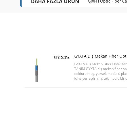
DAHA FAZLA ÜRÜN
GJXFH Optic Fiber C
GYXTA Dış Mekan Fiber Opt
4 8 12 Çekirdek
GYXTA Dış Mekan Fiber Optik Kab
TANIM GYXTA dış mekan fiber optik
doldurulmuş, yüksek modüllü plas
içine yerleştirilmiş tek modlu bir 
ve MDPE kılıf bir kabloya ...