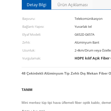
Detay Bilgi
Ürün Açıklaması
Başvuru:
Telekomünikasyon
Bağlantı Yapısı:
Yuvarlak tel
Elyaf Modeli:
G652D G657A
Zırhlı:
Alüminyum Bant
Uzunluk:
2-4km/Drum veya Özelleş
HDPE kılıf Açık Fiber
Vurgulamak:
48 Çekirdekli Alüminyum Tip Zırhlı Dış Mekan Fiber
TANIM
Mini merkez tüp tipi hava üflemeli fiber optik kablo, demet t