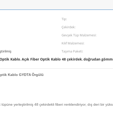
Tip:
Çekirdek:
Gevşek Tüp Malzemesi:
Kılıf Malzemesi:
tirilmiş
Taşıma Paketi:
 Optik Kablo
Açık Fiber Optik Kablo 48 çekirdek
doğrudan gömme 
,
,
 Optik Kablo GYDTA Örgülü
üpüne yerleştirilmiş 48 çekirdekli fiberi renklendiriyor, dış deri bir yüks