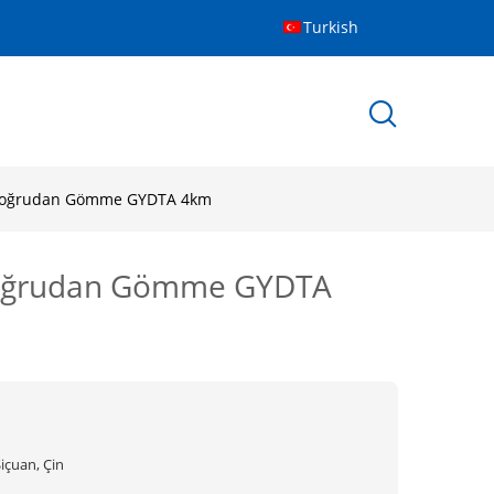
Turkish
li Doğrudan Gömme GYDTA 4km
i Doğrudan Gömme GYDTA
içuan, Çin