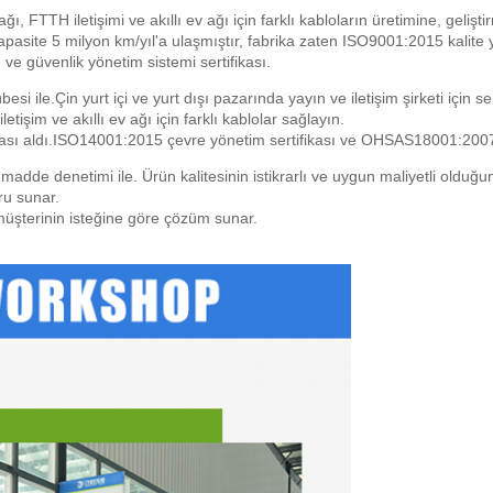
 ağı, FTTH iletişimi ve akıllı ev ağı için farklı kabloların üretimine, ge
kapasite 5 milyon km/yıl'a ulaşmıştır, fabrika zaten ISO9001:2015 kalite
ve güvenlik yönetim sistemi sertifikası.
i ile.Çin yurt içi ve yurt dışı pazarında yayın ve iletişim şirketi için sert
tişim ve akıllı ev ağı için farklı kablolar sağlayın.
ikası aldı.ISO14001:2015 çevre yönetim sertifikası ve OHSAS18001:2007 i
adde denetimi ile. Ürün kalitesinin istikrarlı ve uygun maliyetli olduğund
ru sunar.
müşterinin isteğine göre çözüm sunar.