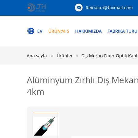
Reinaluo@foxmail.com
EV
ÜRÜN:% S
HAKKIMIZDA
FABRIKA TURU
Ana sayfa
Ürünler
Dış Mekan Fiber Optik Kabl
Alüminyum Zırhlı Dış Meka
4km