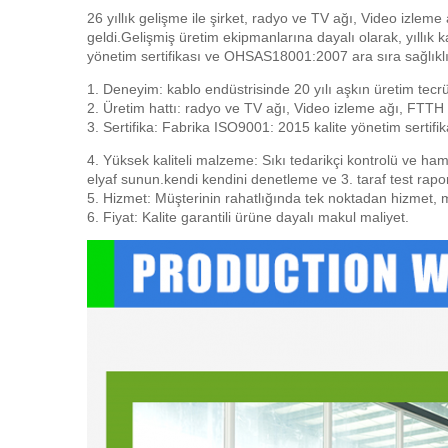
26 yıllık gelişme ile şirket, radyo ve TV ağı, Video izleme
geldi.
Gelişmiş üretim ekipmanlarına dayalı olarak, yıllık 
yönetim sertifikası ve OHSAS18001:2007 ara sıra sağlıklı 
1. Deneyim: kablo endüstrisinde 20 yılı aşkın üretim tecrübes
2. Üretim hattı: radyo ve TV ağı, Video izleme ağı, FTTH ile
3. Sertifika: Fabrika ISO9001: 2015 kalite yönetim sertif
4. Yüksek kaliteli malzeme: Sıkı tedarikçi kontrolü ve hamm
elyaf sunun.kendi kendini denetleme ve 3. taraf test rapo
5. Hizmet: Müşterinin rahatlığında tek noktadan hizmet, 
6. Fiyat: Kalite garantili ürüne dayalı makul maliyet.