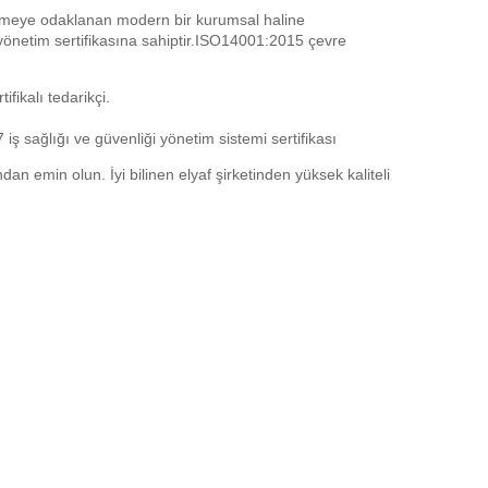
liştirmeye odaklanan modern bir kurumsal haline
 yönetim sertifikasına sahiptir.ISO14001:2015 çevre
ifikalı tedarikçi.
ş sağlığı ve güvenliği yönetim sistemi sertifikası
an emin olun. İyi bilinen elyaf şirketinden yüksek kaliteli