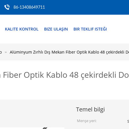
86-13408649711
KALITE KONTROL
BIZE ULAŞIN
BIR TEKLIF ISTEĞI
o
Alüminyum Zırhlı Dış Mekan Fiber Optik Kablo 48 çekirdek
n Fiber Optik Kablo 48 çekirdekl
Temel bilgi
Menşe yeri:
S