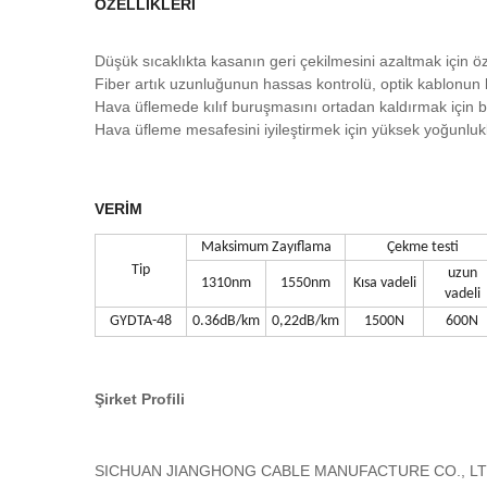
ÖZELLİKLERİ
Düşük sıcaklıkta kasanın geri çekilmesini azaltmak için
Fiber artık uzunluğunun hassas kontrolü, optik kablonun 
Hava üflemede kılıf buruşmasını ortadan kaldırmak için b
Hava üfleme mesafesini iyileştirmek için yüksek yoğunluklu 
VERİM
Maksimum Zayıflama
Çekme testi
Tip
uzun
1310nm
1550nm
Kısa vadeli
vadeli
GYDTA-48
0.36dB/km
0,22dB/km
1500N
600N
Şirket Profili
SICHUAN JIANGHONG CABLE MANUFACTURE CO., LTD, 19