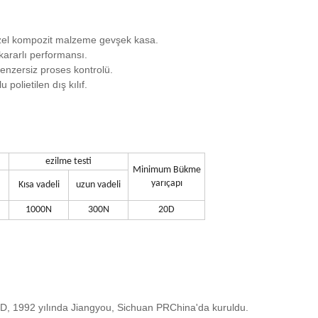
 özel kompozit malzeme gevşek kasa.
kararlı performansı.
enzersiz proses kontrolü.
polietilen dış kılıf.
ezilme testi
Minimum Bükme
yarıçapı
Kısa vadeli
uzun vadeli
1000N
300N
20D
92 yılında Jiangyou, Sichuan PRChina'da kuruldu.