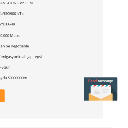
JIANGHONG or OEM
Ce/ISO9001/Tlc
GYDTA-48
20.000 Metre
Can be negotiable
fümigasyonlu ahşap tepsi
5-8Gün
Ayda 50000000m