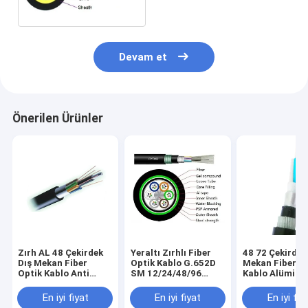
Devam et
Önerilen Ürünler
Zırh AL 48 Çekirdek
Yeraltı Zırhlı Fiber
48 72 Çekirdek
Dış Mekan Fiber
Optik Kablo G.652D
Mekan Fiber O
Optik Kablo Anti
SM 12/24/48/96
Kablo Alümin
Kemirgen GYTA
Çekirdek GYTA53
Zırhlı Anti Ke
Örgülü Gevşek Tüp
GYTA33
En iyi fiyat
En iyi fiyat
En iyi fiy