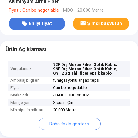
Alüminyum Zırhlı Fiber
Fiyat：Can be negotiable
MOQ：20.000 Metre
En iyi fiyat
Şimdi başvurun
Ürün Açıklaması
,
72F Dış Mekan Fiber Optik Kablo
Vurgulamak
,
96F Dış Mekan Fiber Optik Kablo
GYTZS zırhlı fiber optik kablo
Ambalaj bilgileri
fümigasyonlu ahşap tepsi
Fiyat
Can be negotiable
Marka adı
JIANGHONG or OEM
Menşe yeri
Siçuan, Çin
Min sipariş miktarı
20.000 Metre
Daha fazla göster