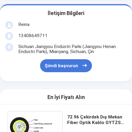
İletişim Bilgileri
Reina
13408649711
Sichuan Jiangyou Endüstri Parkı (Jiangyou Henan
Endüstri Parkı), Mianyang, Sichuan, Çin
Şimdi başvurun
En İyi Fiyatı Alın
72 96 Çekirdek Dış Mekan
Fiber Optik Kablo GYTZS
Alüminyum Zırhlı Fiber