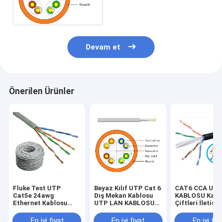
Kablosu
Devam et
Önerilen Ürünler
Fluke Test UTP
Beyaz Kılıf UTP Cat 6
CAT6 CCA UTP
Cat5e 24awg
Dış Mekan Kablosu
KABLOSU Kabl
Ethernet Kablosu
UTP LAN KABLOSU
Çiftleri İletişi
1000ft Çevre Koruma
1000 Ft CCA
Ortamı UV Day
En iyi fiyat
En iyi fiyat
En iyi fiy