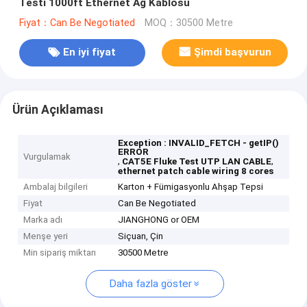
Testi 1000ft Ethernet Ağ Kablosu
Fiyat：Can Be Negotiated
MOQ：30500 Metre
En iyi fiyat
Şimdi başvurun
Ürün Açıklaması
Exception : INVALID_FETCH - getIP()
ERROR
Vurgulamak
,
,
CAT5E Fluke Test UTP LAN CABLE
ethernet patch cable wiring 8 cores
Ambalaj bilgileri
Karton + Fümigasyonlu Ahşap Tepsi
Fiyat
Can Be Negotiated
Marka adı
JIANGHONG or OEM
Menşe yeri
Siçuan, Çin
Min sipariş miktarı
30500 Metre
Daha fazla göster